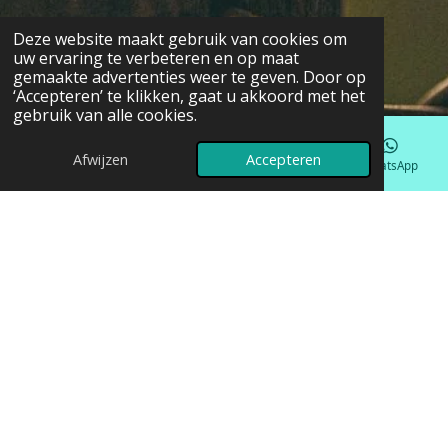
Deze website maakt gebruik van cookies om
uw ervaring te verbeteren en op maat
gemaakte advertenties weer te geven. Door op
‘Accepteren’ te klikken, gaat u akkoord met het
gebruik van alle cookies.
Afwijzen
Accepteren
E-mailadres
Telefoonnummer
Kaart
WhatsApp
Wat is Psychomotorische Therapie?
Psychomotorische Therapie (PMT) is een
ervaringsgerichte behandelmethode. Waarbij bewegen
ingezet wordt als middel om tot gedragsverandering te
komen dit ter bevordering van de mentale en fysieke
gezondheid. Wij bieden dit aan voor kinderen en